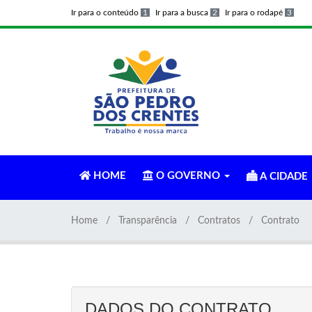
Ir para o conteúdo
1
Ir para a busca
2
Ir para o rodapé
3
HOME
O GOVERNO
A CIDADE
Home
Transparência
Contratos
Contrato
DADOS DO CONTRATO