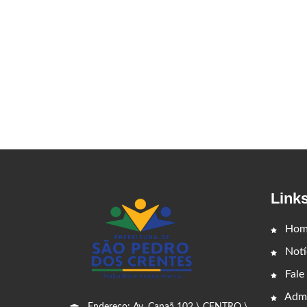
Link
Hom
Notí
Fale
Admi
Endereço: Av. Canaã 102 \ CENTRO \