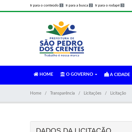
Ir para o conteúdo
1
Ir para a busca
2
Ir para o rodapé
3
HOME
O GOVERNO
A CIDADE
Home
Transparência
Licitações
Licitação
DADOS DA LICITAÇÃO