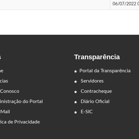
06/07/2022 
s
Transparência
e
Portal da Transparência
cias
Servidores
 Conosco
Contracheque
nistração do Portal
Diário Oficial
Mail
E-SIC
ica de Privacidade