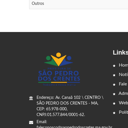
Outros
Link
Hom
Notí
Fale
Admi
Endereço: Av. Canaã 102 \ CENTRO \
Web
SÃO PEDRO DOS CRENTES - MA,
CEP: 65.978-000,
Polít
CNPJ:01.577.844/0001-62.
Email:
faleconosco@saopedrodoscretes.ma.gov.br