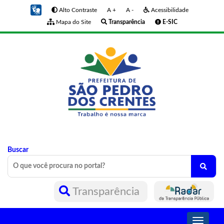
Alto Contraste
A +
A -
Acessibilidade
Mapa do Site
Transparência
E-SIC
Buscar
Transparência
Toggle