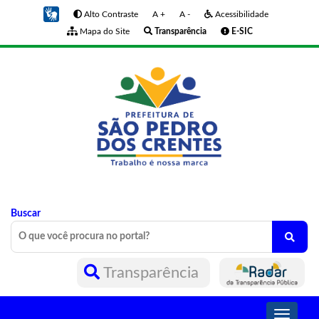
Alto Contraste
A +
A -
Acessibilidade
Mapa do Site
Transparência
E-SIC
Buscar
Transparência
Toggle